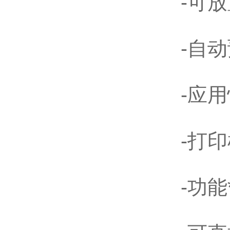
-可
-自
-应
-打
-功