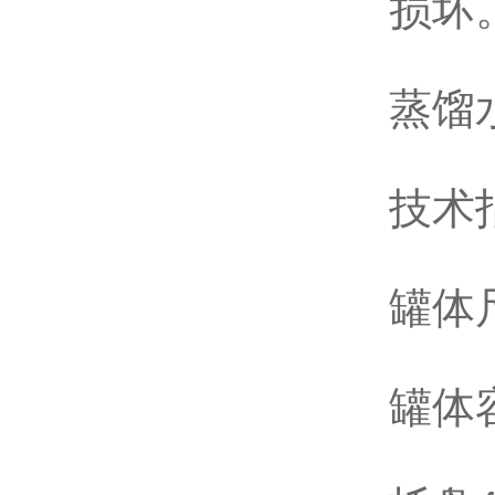
损坏
蒸馏
技术
罐体尺
罐体容