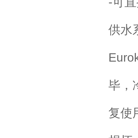
-可
供水
Eu
毕，
复使