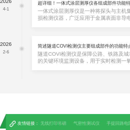
2026
（如有机液体或气体），随油温变化产
超详细！一体式涂层测厚仪各组成部件功能
4-1
温度感知的起点。2、毛细管：连接温
一体式涂层测厚仪是一种将探头与主机
属导管，内部密封并充满感温介质。其
损检测仪器，广泛应用于金属表面非导
变化无损传递至仪表端，长度可达数米，适
的测量，如油漆、电镀层、粉末喷涂层
构紧凑、单手即可操作，能够快速、准
据，为制造业质量控制、防腐蚀工程验
2026
依据。为了实现高精度、多功能的测量
简述隧道COVI检测仪主要组成部件的功能特
2-6
多个精密部件协同构成。以下是关于各
隧道COVI检测仪是保障公路、铁路及
体介绍。1、集成式探头作为仪器的核
的关键环境监测设备，用于实时检测一
机壳体融为一体，无需外接连线。其功能特
防止因车辆尾气积聚或火灾烟雾导致的
痪。其通过多传感器融合与智能算法，
高可靠、免维护的连续监测。隧道COV
密模块协同工作，以下为主要组成部件
双参数传感单元电化学CO传感器：采用
程0–300ppm，分辨率1ppm，具备
功能，寿命长达2年以上；前向散射式能见.
友情链接：
无线打印吊磅
气密性测试仪
手提回路电