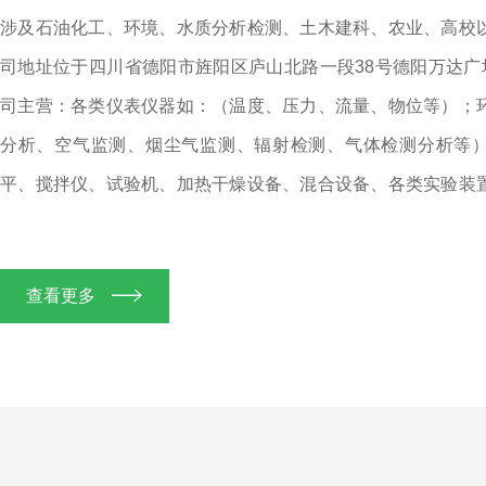
涉及石油化工、环境、水质分析检测、土木建科、农业、高校
司地址位于四川省德阳市旌阳区庐山北路一段38号德阳万达广场1
司主营：各类仪表仪器如：（温度、压力、流量、物位等）；
分析、空气监测、烟尘气监测、辐射检测、气体检测分析等
平、搅拌仪、试验机、加热干燥设备、混合设备、各类实验装
电工仪器；无损检测（探伤系列、测厚系列、粗糙度仪等）；
建仪器；农业仪器等，并代理国外。公司本着以“诚信专业、质
查看更多
旨，本着以“客户，质量，诚信至上”的原则，与多家企事业单
关系。浩驰将以长远的眼光、诚信服务的态度、共同成长的理
共...