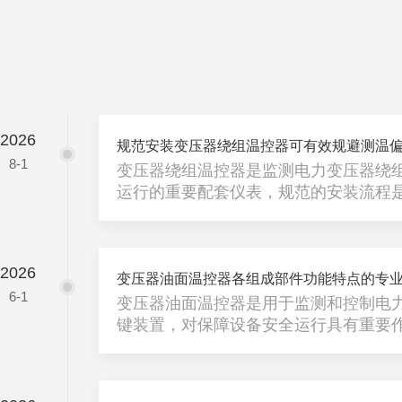
2026
规范安装变压器绕组温控器可有效规避测温
8-1
变压器绕组温控器是监测电力变压器绕
运行的重要配套仪表，规范的安装流程
关键前提。严格遵循变压器绕组温控器
规避测温偏差、线路故障等问题，稳定
1、安装前期检查准备安装前核对温控
2026
现场变压器工况，检查仪表外壳、传感
变压器油面温控器各组成部件功能特点的专
6-1
好，无破损、老化缺陷。同时清理变压
变压器油面温控器是用于监测和控制电
基面平整洁净，排查周边无强电磁干扰
键装置，对保障设备安全运行具有重要
具与固定配件，为装配作业筑牢基础。2、
器通过感温、传动与控制模块协同工作
及冷却系统联动。1、温包（感温元件
油箱顶部的专用套管内，直接接触油面