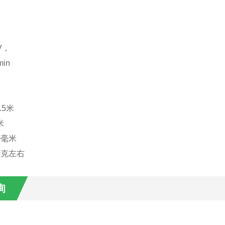
：
V，
min
.5米
米
0毫米
0克左右
询