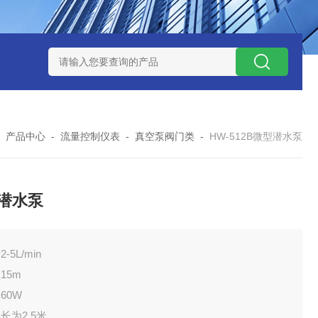
式气体检测仪
GAXT手持式单一气体检测仪 加拿大BW
MC-4手
-
产品中心
-
流量控制仪表
-
真空泵阀门类
-
HW-512B微型潜水泵
潜水泵
-5L/min
15m
60W
长为2.5米