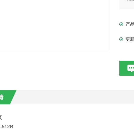
外径
总长
产
重量
更
情
泵
512B