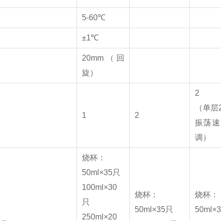
围
5-60℃
度
±1℃
20mm（回
度
旋）
2
（单层
数
1
2
振荡速
调）
烧杯：
50ml×35只
100ml×30
烧杯：
烧杯：
只
50ml×35只
50ml×
250ml×20