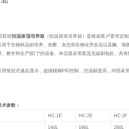
-4G
：
双层双组
恒温振荡培养箱
（恒温摇床培养箱）是根据客户需求定制
应用于生物样品的培养、发酵、杂交和生物化学反应以及酶、细
研、教学和生产部门*的设备。本仪器采用直流无碳刷电机，具有
采用笔段式液晶显示，超级模糊PID控制，控温精度高，内部采
。
技术参数：
HC-1E
HC-2E
HC-2F
140L
190L
280L