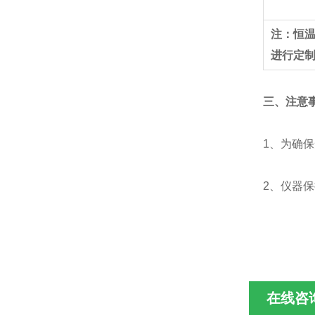
注：恒
进行定
三
、注意
1、为确
2、仪器
在线咨