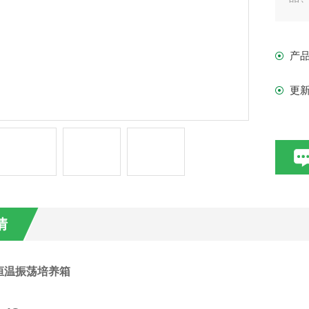
用
产
更
情
恒温
振荡培养箱