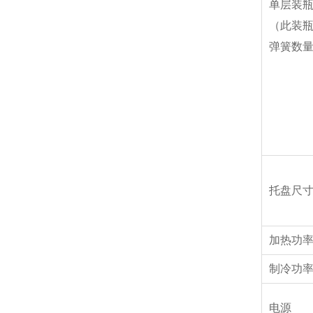
单层装
（此装
弹簧数
托盘尺
加热功
制冷功
电源