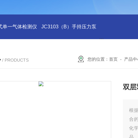
式单一气体检测仪
JC3103（B）手持压力泵
GA24XT便携
心
您的位置：
首页
-
产品中
/ PRODUCTS
双层
根
合
化
品