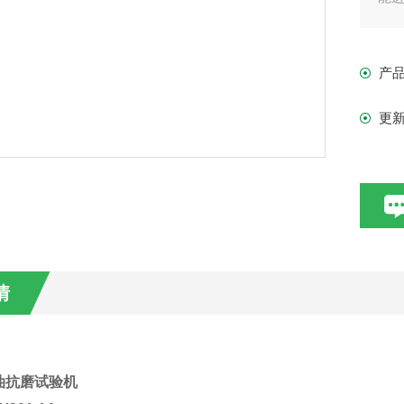
速
由
产
柱
间
更
情
油抗磨试验机