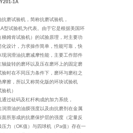
201-1A
：
油抗磨试验机，简称抗磨试验机，
1-1A型试验机为代表。由于它是根据美国环
（梯姆肯试验机）的试验原理，对主要功
简化设计，力求操作简单，性能可靠，快
体现润滑油抗磨减摩性能，主要工作部件
主轴旋转的磨环以及压在磨环上的固定磨
试验时在不同压力条件下，磨环与磨柱之
动摩擦，所以又称简化版的环块试验机
试验机）
机通过砝码及杠杆构成的加力系统，
出润滑油的油膜强度以及由抗磨剂在金属
表面所形成的抗磨保护层的强度（定量反
极压力（OK值）与四球机（Pa值）存在一