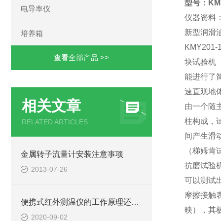
型号：KMY
电导率仪
仪器资料
新型润滑
培养箱
KMY20
查看全部产品 >>
块试验机
能进行了
速直观地
相关文章
由一个随
柱构成，
RELATED ARTICLES
间产生滑
（梯姆肯
金属转子流量计安装注意事项
抗磨试验
2013-07-26
可以测试
摩擦接触
便携式红外测温仪的工作原理还不快来了解下！
映），其
2020-09-02