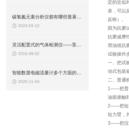
定的近似
表，可以
碳氢氮元素分析仪都有哪些显著的性能特点
反映）。
2024-03-12
因为抗磨
抗磨减摩
灵活配置式的气体检测仪——泵吸式多种气体检测仪
滑油或抗
2016-09-02
试验操作
一、把试
动式包装
智能数显电磁流量计多个方面的调试解析
二、普通
2020-11-04
1——把
油面接触
2——把
短力臂，
3——把