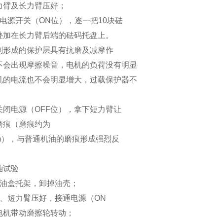
力臂及长力臂压好；
开电源开关（ON位），逐一把10块砝
叠加在长力臂后端的砝码托盘上。
剂形成的保护层具有抗磨及减摩作
不会出现摩擦噪音，电机的负荷没有明显
机的电流也不会明显增大，过载保护器不
关闭电源（OFF位），拿下短力臂让
磨痕（磨痕约为
.5mm），与普通机油的磨痕形成强烈反
油试验
出油盒托架，卸掉油壳；
长、短力臂压好，接通电源（ON
电机带动磨擦轮转动；