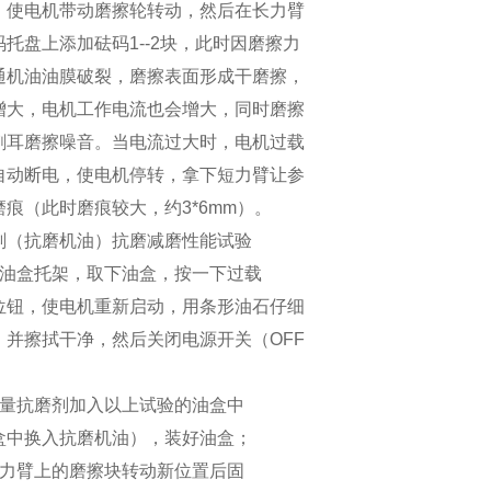
，使电机带动磨擦轮转动，然后在长力臂
托盘上添加砝码1--2块，此时因磨擦力
通机油油膜破裂，磨擦表面形成干磨擦，
增大，电机工作电流也会增大，同时磨擦
刺耳磨擦噪音。当电流过大时，电机过载
自动断电，使电机停转，拿下短力臂让参
磨痕（此时磨痕较大，约3*6mm）。
剂（抗磨机油）抗磨减磨性能试验
出油盒托架，取下油盒，按一下过载
位钮，使电机重新启动，用条形油石仔细
，并擦拭干净，然后关闭电源开关（OFF
适量抗磨剂加入以上试验的油盒中
盒中换入抗磨机油），装好油盒；
短力臂上的磨擦块转动新位置后固