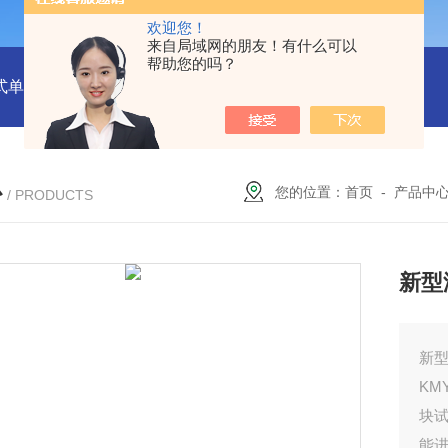
欢迎您！
来自局域网的朋友！有什么可以
帮助您的吗？
式单一气体检测仪
JC3103（B）手持压力泵
GA24XT便携
心
您的位置：
首页
-
产品中
/ PRODUCTS
新型
新
KM
块
能