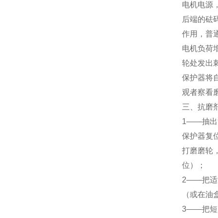
电机电源
后端的砝码
作用，普
电机负荷
轮处发出
保护器将
观者察看
三、抗磨
1——抽
保护器复
打磨磨轮
位）；
2——把
（或在油
3——把