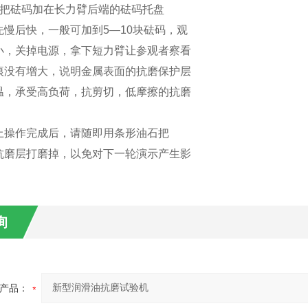
一把砝码加在长力臂后端的砝码托盘
先慢后快，一般可加到5—10块砝码，观
小，关掉电源，拿下短力臂让参观者察看
痕没有增大，说明金属表面的抗磨保护层
温，承受高负荷，抗剪切，低摩擦的抗磨
。
上操作完成后，请随即用条形油石把
抗磨层打磨掉，以免对下一轮演示产生影
询
产品：