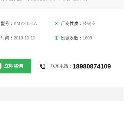
直观地体现润滑油抗磨减摩性能，主要工作部件
一个随主轴旋转的磨环以及压在磨环上的固定磨
品型号：
KMY201-1A
厂商性质：
经销商
构成，试验时在不同压力条件下，磨环与磨柱之
产生滑动摩擦，所以又称简化版的环块试验机
新时间：
2018-10-10
浏览次数：
1609
18980874109
立即咨询
联系电话：