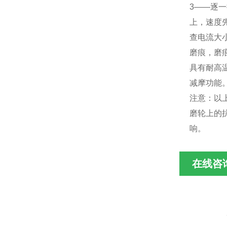
3——逐
上，速度
查电流大
磨痕，磨
具有耐高
减摩功能
注意：以
磨轮上的
响。
在线咨