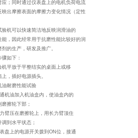
对应；同时通过仪表盘上的电机负荷电流
反映出摩擦表面的摩擦力变化情况（定性
试验机可以快速简洁地反映润滑油的
性能，因此经常用于抗磨性能比较好的润
磨剂的生产，研发及推广。
步骤如下：
验机平放于平整结实的桌面上或移
箱上，插好电源插头。
机油耐磨性能试验
普通机油加入机油盒内，使油盒内的
到磨擦轮下部；
短力臂压在磨擦轮上，用长力臂顶住
并调到水平状态；
仪表盘上的电源开关拨到ON位，接通