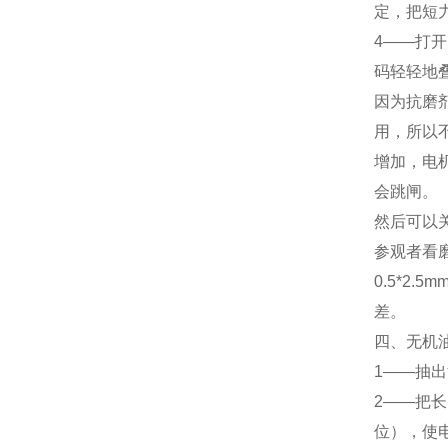
定，把短
4——打
码轻轻地
因为抗磨
用，所以
增加，电
会跳闸。
然后可以
参观者看
0.5*2
差。
四、无机
1——抽
2——把
位），使