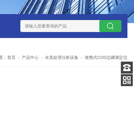
式气体检测仪
GAXT手持式单一气体检测仪 加拿大BW
MC-4手
置：
首页
-
产品中心
-
水质处理分析设备
-
便携式COD总磷测定仪
客服
电话
添加
微信号