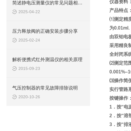
仪器资料
简述静电压测量仪的常见问题相应解决方法
产品特点
2025-04-22
⑴测定精
为0.01ml.
压力释放阀的正确安装步骤分享
由双铂电
2025-02-24
采用精良制
全封闭系
解析便携式红外测温仪的相关原理
⑵测定范
2015-09-23
0.001%
⑶操作简
气压控制器的常见故障排除说明
实行管路
2020-10-26
按键操作
1．按“
2．按“溶
3．按“