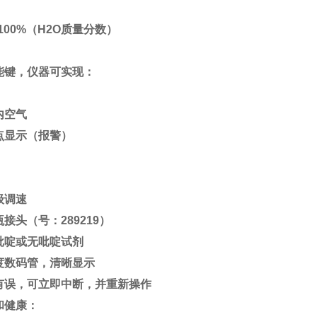
：
—100%（H2O质量分数）
：
能键，仪器可实现：
内空气
点显示（报警）
级调速
接头（号：289219）
吡啶或无吡啶试剂
度数码管，清晰显示
有误，可立即中断，并重新操作
和健康：