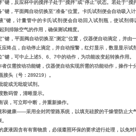
拌”键，反应杯中的搅拌子处于“搅拌”或“停止”状态。若处于“
准备”键，平面阀自动切换至“准备”位置。卡氏试剂便会自动吸入
回液”键，计量管中的卡氏试剂便会自动回入试剂瓶，使试剂得
能起到排除空气的作用，确保测试精度。
测定”键，平面阀自动切换至“测定”位置，仪器便自动滴定，并
反应终点，自动停止滴定，并自动报警，红灯显示，数显显示试
位”键，可中止上述5、6、7中的动作，为功能改变起转换作用。
作者仅需按动功能键，仪器便自动实现所需的功能动作，操作十
瓶接头（号：289219）。
准吡啶或无吡啶试剂。
亮度数码管，清晰显示。
作有误，可立即中断，并重新操作。
境和健康——采用全封闭管路系统，以填充硅胶的干燥管防止大
康。
后的废液因含有有害物质，必须遵照环保的要求进行处理，以免对