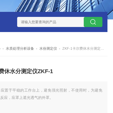
式气体检测仪
GAXT手持式单一气体检测仪 加拿大BW
MC-4手
心
-
水质处理分析设备
-
水份测定仪
-
ZKF-1卡尔费休水分测定仪ZKF-1
费休水分测定仪ZKF-1
器应置于平稳的工作台上，避免强光照射，不使用时，为避免
学反应，应罩上遮光透气的外罩。