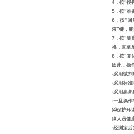
4．按“搅
5．按“
6．按“
液”键，
7．按“
换，直至
8．按“复
因此，操
·采用试剂
·采用标
·采用高
·一旦操
⑷保护环
障人员健
·经测定