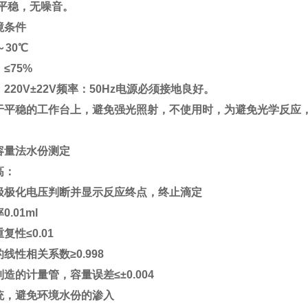
行平稳，无噪音。
境条件
～30℃
≤75%
220V±22V频率：50Hz电源必须接地良好。
于平稳的工作台上，避免强光照射，不使用时，为避免光学反应
：
容量法水份测定
高：
极极化电压判断并显示反应终点，终止滴定
.01ml
复性≤0.01
线性相关系数≥0.998
造的计量管，容量误差≤±0.004
统，避免环境水份的渗入