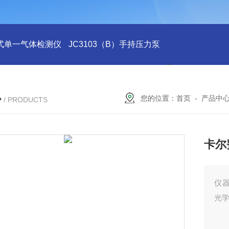
式单一气体检测仪
JC3103（B）手持压力泵
GA24XT便携
心
您的位置：
首页
-
产品中
/ PRODUCTS
卡尔
仪
光