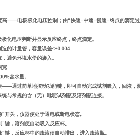
：
：
度高——电极极化电压控制；由“快速–中速–慢速–终点的滴定
极极化电压判断并显示反应终点，终点滴定。
造的计量管，容量误差≤±0.004
统，避免环境水份的渗入。
围宽
–100%含水量。
便——通过简单地按动功能键，即可自动完成试剂吸入，回液，
系统与常规的含（无）吡啶试剂瓶及溶剂瓶连接。
：
电源”开关，仪器便处于通电或断电状态。
剂”键，溶剂便自动吸入反应杯。
排液”键，反应杯中的废液便自动排出，进入废液瓶。