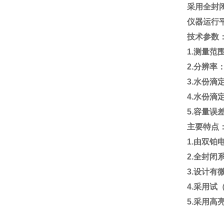
采用全封
仪器运行
技术参数
1.测量范围
2.分辨率：0
3.水份滴定
4.水份滴
5.容量误差≤
主要特点
1.由双
2.全封闭
3.设计有
4.采用试
5.采用高