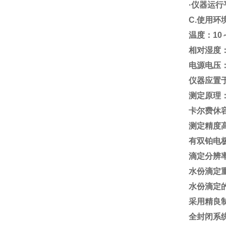
·仪器运
C.使用环
温度：10
相对湿度：
电源电压：
仪器应置
测定原理
卡尔费休
测定精度
有双铂电
滴定分辨率0
水份滴定重
水份滴定的
采用精良制
全封闭系