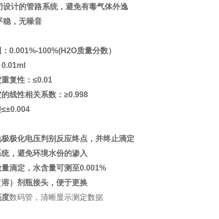
闭设计的管路系统，避免有毒气体外逸
平稳，无噪音
：
：0.001%-100%(H2O质量分数）
.01ml
重复性：≤0.01
定的线性相关系数：≥0.998
±0.004
：
铂电极极化电压判别反应终点，并终止滴定
系统，避免环境水份的渗入
微量滴定，水含量可测至0.001%
（溶）剂瓶接头，便于更换
亮度
数码管，清晰显示测定数据