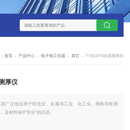
式气体检测仪
GAXT手持式单一气体检测仪 加拿大BW
MC-4手
置：
首页
-
产品中心
-
电子电工仪器
-
其它
-
TT810FN涂层测厚仪
测厚仪
仪器广泛地应用于制造业、金属加工业、化工业、商检等检测
域。是材料保护专业*的仪器。