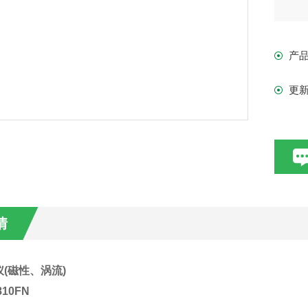
产
更
情
(磁性、涡流)
10FN