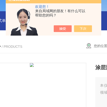
欢迎您！
来自局域网的朋友！有什么可以
帮助您的吗？
式单一气体检测仪
JC3103（B）手持压力泵
GA24XT便携
心
您的位
/ PRODUCTS
涂层
本
领