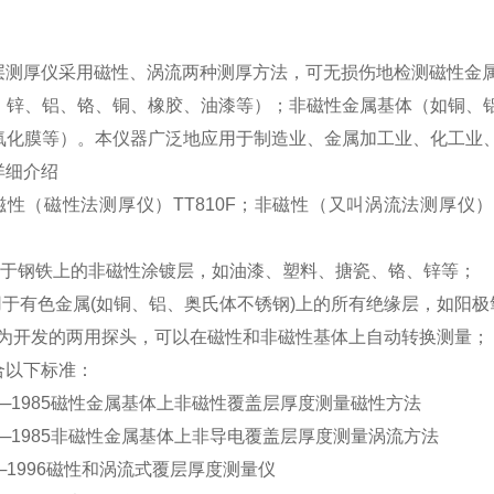
：
0涂层测厚仪采用磁性、涡流两种测厚方法，可无损伤地检测磁性
：锌、铝、铬、铜、橡胶、油漆等）；非磁性金属基体（如铜、
氧化膜等）。本仪器广泛地应用于制造业、金属加工业、化工业、
的详细介绍
有磁性（磁性法测厚仪）TT810F；非磁性（又叫涡流法测厚仪）T
用于钢铁上的非磁性涂镀层，如油漆、塑料、搪瓷、铬、锌等；
用于有色金属(如铜、铝、奥氏体不锈钢)上的所有绝缘层，如阳
头为开发的两用探头，可以在磁性和非磁性基体上自动转换测量；
符合以下标准：
956─1985磁性金属基体上非磁性覆盖层厚度测量磁性方法
957─1985非磁性金属基体上非导电覆盖层厚度测量涡流方法
393─1996磁性和涡流式覆层厚度测量仪