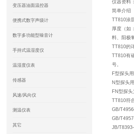
仪器资料
变压器油面温控器
简单介绍
TT81
便携式数字声级计
厚度（如
数字多功能型噪音计
料、阳极
TT810
手持式温湿度仪
TT810
号。
温湿度仪表
F型探头
传感器
N型探头
FN型探
风速/风向仪
TT810
GB/T4
测温仪表
GB/T4
其它
JB/T8