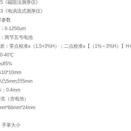
9─95《磁阻法测厚仪》
8─93《电涡流式测厚仪》
术参数
0-1250um
源：两节五号电池
差：零点校准±（1.5+3%H）；二点校准±【（1%～3%H）】H+1
-40℃
≤85%
10*10mm
率凸5mm;凹5mm
体：0.4mm
9克（含电池）
mm*66mm*24mm
，手掌大小