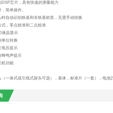
的DSP芯片，具有快速的测量能力
计，简单操作。
头时自动识别铁基和非铁基材质，无需手动转换
方式，零点校准和二点校准
D液晶显示
制单位转换
欠电压提示
有蜂鸣声提示
关机功能
：
头（一体式或引线式探头可选），基体，标准片（一套），电池
询