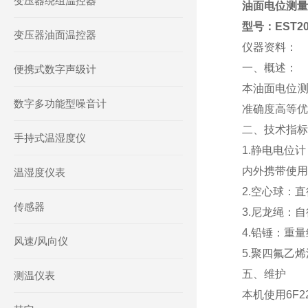
变压器绕组温控器
油面电位测
型号：EST2
变压器油面温控器
仪器资料：
一、概述：
便携式数字声级计
本油面电位测
数字多功能型噪音计
准确度高等优
二、技术指
手持式温湿度仪
1.静电电位
内外携带使
温湿度仪表
2.空心球：直
传感器
3.尼龙绳：
4.铅锤：重量约
风速/风向仪
5.聚四氟乙
五、维护
测温仪表
本机使用6F