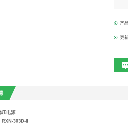
输
输
产
纹波
串联
更
负载
稳压
显
情
压电源
-303D-Il