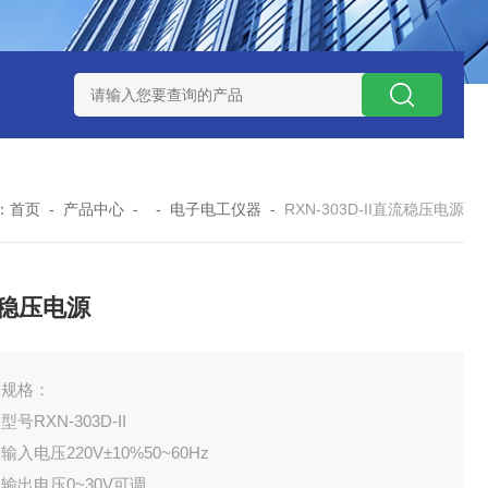
式气体检测仪
GAXT手持式单一气体检测仪 加拿大BW
MC-4手
：
首页
-
产品中心
- -
电子电工仪器
-
RXN-303D-II直流稳压电源
稳压电源
品规格：
RXN-303D-II
电压220V±10%50~60Hz
出电压0~30V可调