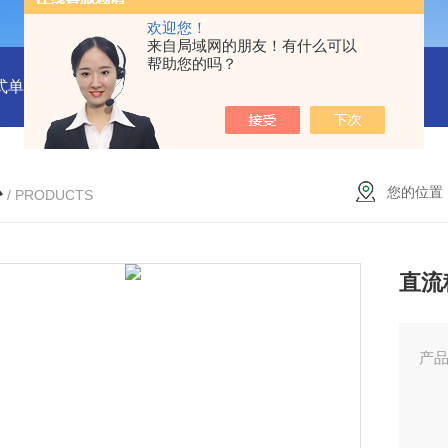
欢迎您！
来自局域网的朋友！有什么可以
帮助您的吗？
式单一气体检测仪
JC3103（B）手持压力泵
GA24XT便携
心
您的位置
/ PRODUCTS
直流
产
型号
输入
输