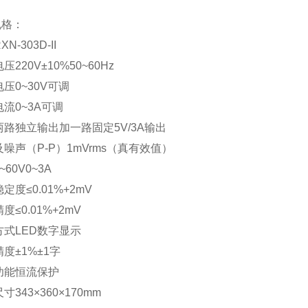
格：
303D-II
20V±10%50~60Hz
0~30V可调
0~3A可调
独立输出加一路固定5V/3A输出
（P-P）1mVrms（真有效值）
0V0~3A
≤0.01%+2mV
0.01%+2mV
LED数字显示
±1%±1字
能恒流保护
43×360×170mm