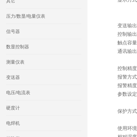
其它
-1999
压力/数显/电量仪表
发光二
变送输出：0～
信号器
控制输出：继
触点容量：AC
数显控制器
通讯输出：RS -
波特率─3
测量仪表
控制精度：
报警方式：可
变送器
报警精度：
电压/电流表
参数设定：
参数设
硬度计
保护方式：
工作异常自
电焊机
使用环境：环
相对湿度： 