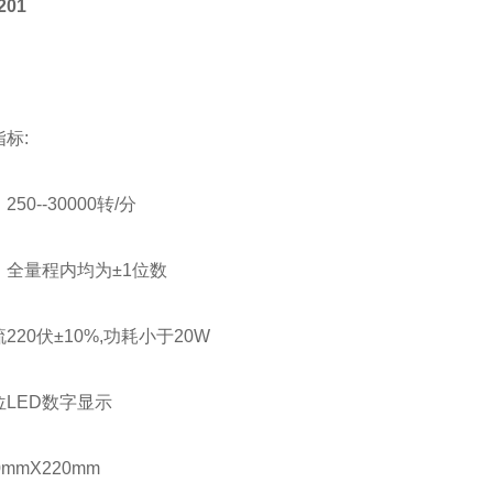
01
：
标:
50--30000转/分
：全量程内均为±1位数
220伏±10%,功耗小于20W
LED数字显示
mmX220mm