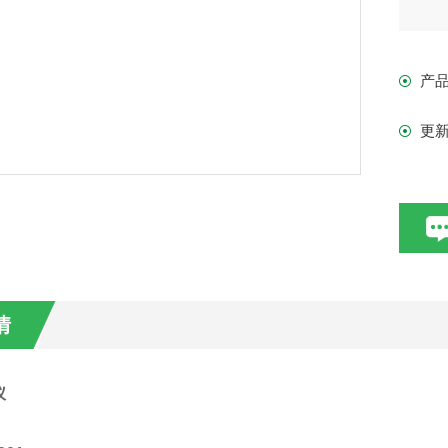
电源
产
显示
更
尺寸
重量
情
仪