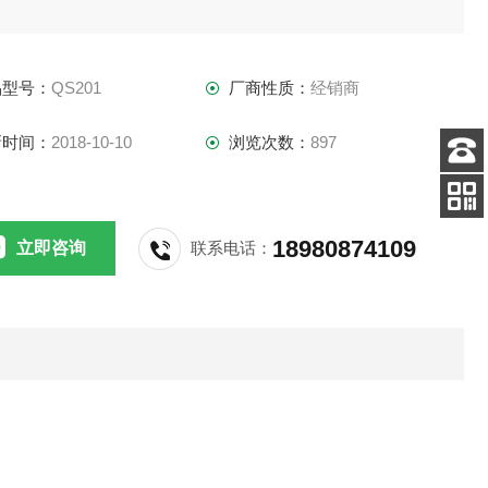
：交流220伏±10%,功耗小于20W
品型号：
QS201
厂商性质：
经销商
：五位LED数字显示
新时间：
2018-10-10
浏览次数：
897
：130mmX220mm
客服
电话
：0.85kg
添加
18980874109
立即咨询
联系电话：
微信号