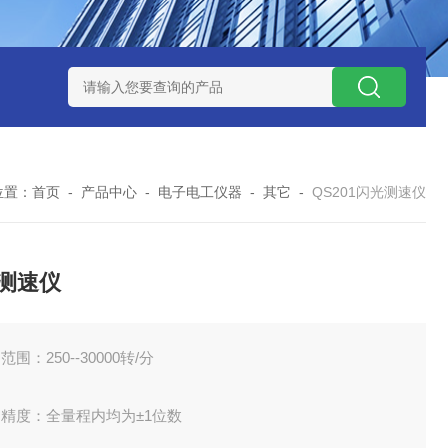
式气体检测仪
GAXT手持式单一气体检测仪 加拿大BW
MC-4手
位置：
首页
-
产品中心
-
电子电工仪器
-
其它
-
QS201闪光测速仪
测速仪
范围：250--30000转/分
精度：全量程内均为±1位数