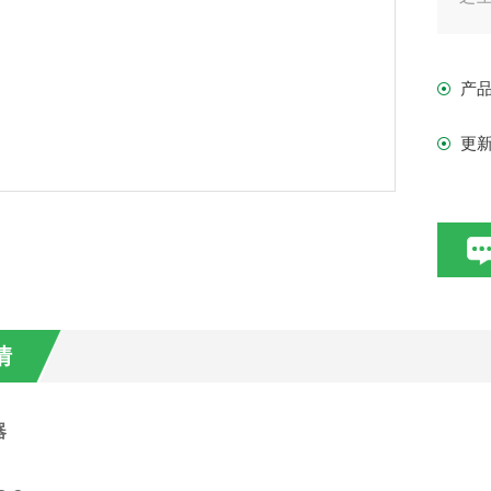
编
了
产
更
情
器