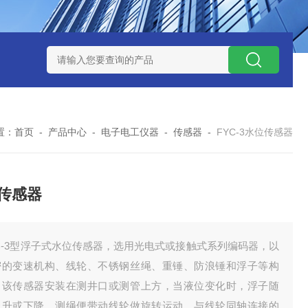
式气体检测仪
GAXT手持式单一气体检测仪 加拿大BW
MC-4手
置：
首页
-
产品中心
-
电子电工仪器
-
传感器
-
FYC-3水位传感器
传感器
C-3型浮子式水位传感器，选用光电式或接触式系列编码器，以
密的变速机构、线轮、不锈钢丝绳、重锤、防浪锤和浮子等构
。该传感器安装在测井口或测管上方，当液位变化时，浮子随
上升或下降，测绳便带动线轮做旋转运动，与线轮同轴连接的