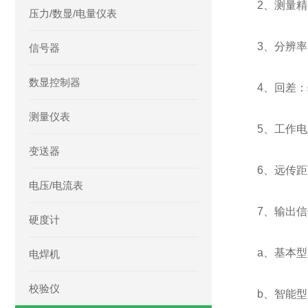
2、测量精
压力/数显/电量仪表
3、分辨率
信号器
数显控制器
4、回差：
测量仪表
5、工作电压
变送器
6、远传距
电压/电流表
7、输出
硬度计
a、基本
电焊机
校验仪
b、智能型