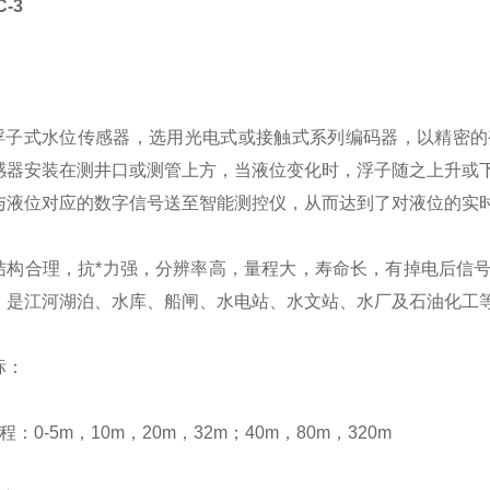
-3
：
3型浮子式水位传感器，选用光电式或接触式系列编码器，以精密
感器安装在测井口或测管上方，当液位变化时，浮子随之上升或
与液位对应的数字信号送至智能测控仪，从而达到了对液位的实
结构合理，抗*力强，分辨率高，量程大，寿命长，有掉电后信
，是江河湖泊、水库、船闸、水电站、水文站、水厂及石油化工
标：
：0-5m，10m，20m，32m；40m，80m，320m