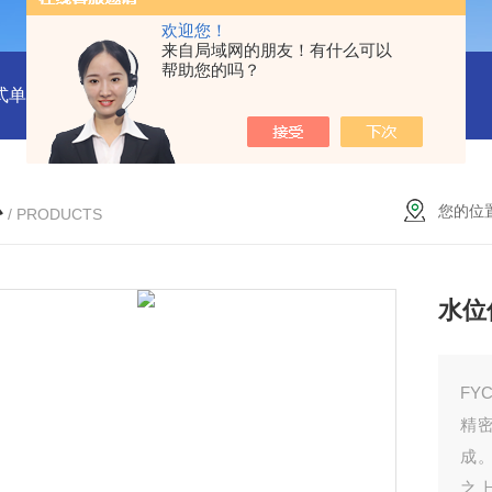
欢迎您！
来自局域网的朋友！有什么可以
帮助您的吗？
式单一气体检测仪
JC3103（B）手持压力泵
GA24XT便携
心
您的位
/ PRODUCTS
水位
FY
精
成
之