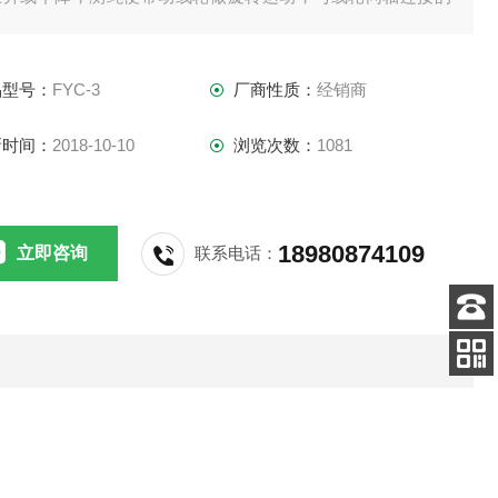
码器就输出与液位对应的数字信号送至智能测控仪，从而达到
对液位的实时测量与显示的目的。
品型号：
FYC-3
厂商性质：
经销商
新时间：
2018-10-10
浏览次数：
1081
18980874109
立即咨询
联系电话：
客服
电话
添加
微信号