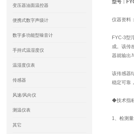
型号：FYC
变压器油面温控器
仪器资料
便携式数字声级计
数字多功能型噪音计
FYC-
成。该传
手持式温湿度仪
器就输出
温湿度仪表
该传感器
传感器
稳定可靠
风速/风向仪
◆技术指
测温仪表
1、检测量程
其它