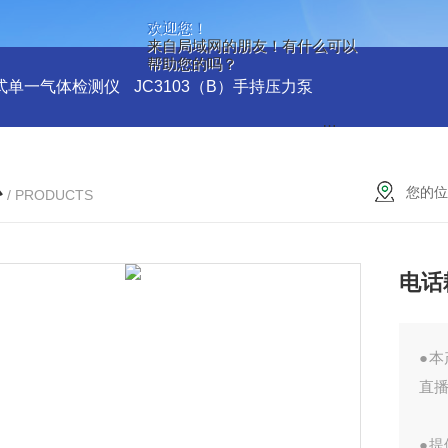
欢迎您！
来自局域网的朋友！有什么可以
帮助您的吗？
式单一气体检测仪
JC3103（B）手持压力泵
GA24XT便携
心
您的位
/ PRODUCTS
电话
●
直
●