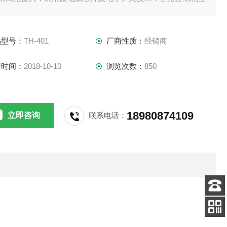
立，切入切出操作方便灵活，可实现四路同时接入，听众与主
人，听众与听众之间既可设置成多方通话、自由交谈，也可实
品型号：
TH-401
厂商性质：
经销商
通话保持，分别交谈。
新时间：
2018-10-10
浏览次数：
850
18980874109
立即咨询
联系电话：
客服
电话
添加