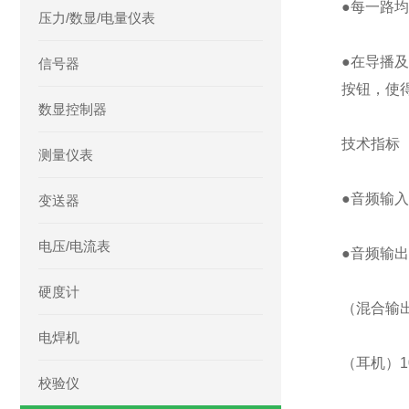
●每一路
压力/数显/电量仪表
●在导播
信号器
按钮，使
数显控制器
技术指标
测量仪表
●音频输入
变送器
电压/电流表
●音频输出
硬度计
（混合输出）
电焊机
（耳机）10
校验仪