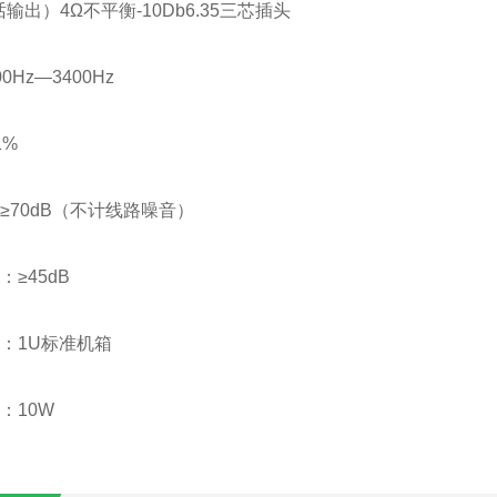
输出）4Ω不平衡-10Db6.35三芯插头
0Hz—3400Hz
1%
≥70dB（不计线路噪音）
：≥45dB
：1U标准机箱
：10W