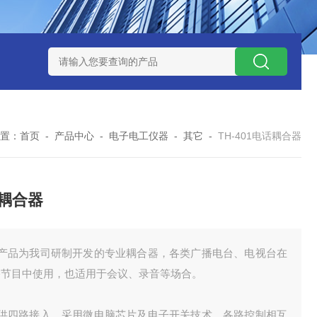
式气体检测仪
GAXT手持式单一气体检测仪 加拿大BW
MC-4手
置：
首页
-
产品中心
-
电子电工仪器
-
其它
-
TH-401电话耦合器
耦合器
本产品为我司研制开发的专业耦合器，各类广播电台、电视台在
播节目中使用，也适用于会议、录音等场合。
提供四路接入，采用微电脑芯片及电子开关技术，各路控制相互