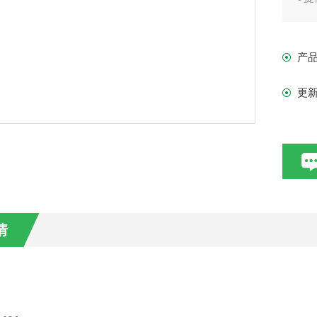
独
持
产
行
更
情