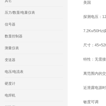
其它
美国
压力/数显/电量仪表
探测电压：120V
信号器
7.2Kv/50Hz
数显控制器
尺寸：45×52
测量仪表
特性：无需接
变送器
电压/电流表
离范围内的交
硬度计
近泄露电源时
电焊机
敏度可调