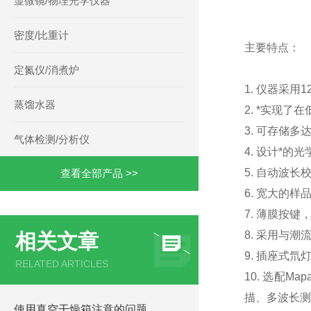
显微镜/物理光学仪器
密度/比重计
主要特点：
定氮仪/消煮炉
1. 仪器采
蒸馏水器
2. *实现
3. 可存储多
气体检测/分析仪
4. 设计*的
5. 自动波
查看全部产品 >>
6. 宽大的样
7. 薄膜按
8. 采用与
相关文章
9. 插座式
RELATED ARTICLES
10. 选配
描、多波长测
使用真空干燥箱注意的问题