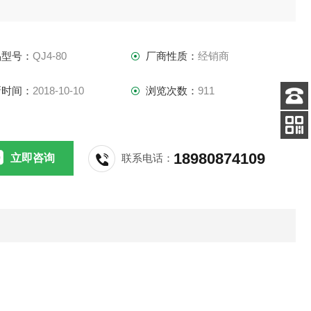
。该继电器安装在变压器以及有载调压开关油箱
品型号：
QJ4-80
厂商性质：
经销商
储油柜之间的连接管道中
新时间：
2018-10-10
浏览次数：
911
客服
电话
添加
18980874109
立即咨询
联系电话：
微信号