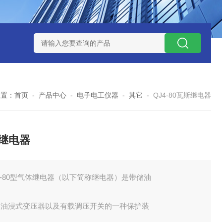
式气体检测仪
GAXT手持式单一气体检测仪 加拿大BW
MC-4手
位置：
首页
-
产品中心
-
电子电工仪器
-
其它
-
QJ4-80瓦斯继电器
继电器
4-80型气体继电器（以下简称继电器）是带储油
的油浸式变压器以及有载调压开关的一种保护装