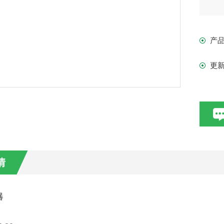
置
产
与
更
情
器