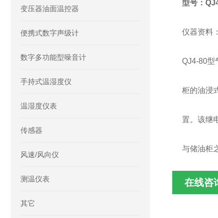
型号：QJ4
变压器油面温控器
仪器资料
便携式数字声级计
数字多功能型噪音计
QJ4-8
手持式温湿度仪
柜的油浸
温湿度仪表
置。该继
传感器
与储油柜
风速/风向仪
测温仪表
在线咨
其它