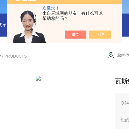
欢迎您！
来自局域网的朋友！有什么可以
帮助您的吗？
式单一气体检测仪
JC3103（B）手持压力泵
GA24XT便携
心
您的
/ PRODUCTS
瓦斯
QJ
柜