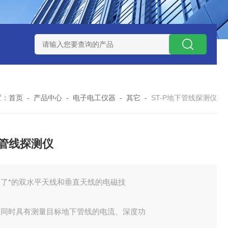
式气体检测仪
GAXT手持式单一气体检测仪 加拿大BW
MC-4手
置：
首页
-
产品中心
-
电子电工仪器
-
其它
-
ST-P地下管线探测仪
管线探测仪
用了*的双水平天线和垂直天线的电磁技
，同时具有测量目标地下管线的电流、深度功