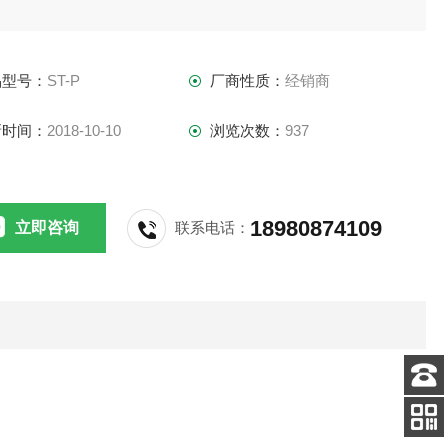
。由于功能齐备，使得在地下管线密集的区域也
品型号：
ST-P
厂商性质：
经销商
准确地对目标地下管线进行追踪和定位；由于采
新时间：
2018-10-10
浏览次数：
937
了世界上*的技术和工艺，在功能、性能和应
范围上都远远地超越了其它所有的地下管线探测
18980874109
立即咨询
联系电话：
，因而是市政、电力、电信、自来水、煤气、石
、铁路等行业施工、验收、地面普查的*工
，也是目前探测各类地下
客服
电话