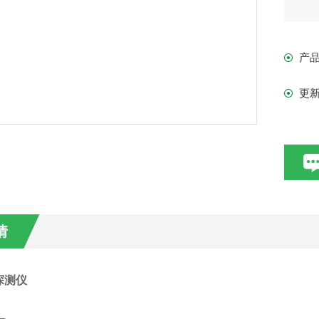
能
产
能
更
用
用
仪
化
情
具
探测仪