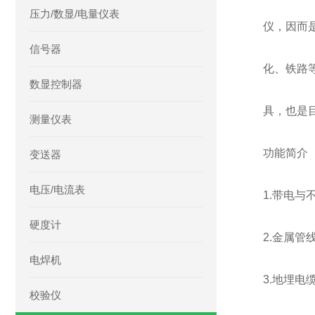
压力/数显/电量仪表
仪，因而
信号器
化、铁路
数显控制器
具，也是目
测量仪表
功能简介
变送器
电压/电流表
1.带电与
硬度计
2.金属管
电焊机
3.地埋电
校验仪