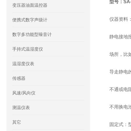
型号：SA-
变压器油面温控器
仪器资料
便携式数字声级计
数字多功能型噪音计
静电接地
手持式温湿度仪
场所，比
温湿度仪表
导走静电
传感器
不通或电
风速/风向仪
不用换电
测温仪表
其它
固定式：型