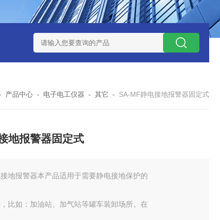
式气体检测仪
GAXT手持式单一气体检测仪 加拿大BW
MC-4手
-
产品中心
-
电子电工仪器
-
其它
-
SA-MF静电接地报警器固定式
接地报警器固定式
电接地报警器本产品适用于需要静电接地保护的
所，比如：加油站、加气站等罐车装卸场所。在