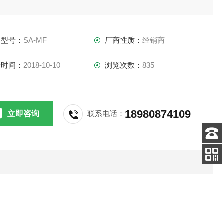
静电的同时,检测电阻值是否超标,当导电回路
品型号：
SA-MF
厂商性质：
经销商
或电阻值超过60Ω时，会发出声音报警。五年
新时间：
2018-10-10
浏览次数：
835
换电池1）
18980874109
立即咨询
联系电话：
客服
电话
添加
微信号