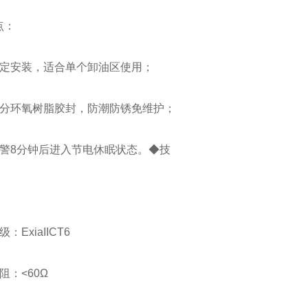
点：
固定安装，适合单个卸油区使用；
部分环氧树脂胶封，防潮防锈免维护；
报警8分钟后进入节电休眠状态。◆技
：ExiaIICT6
阻：<60Ω