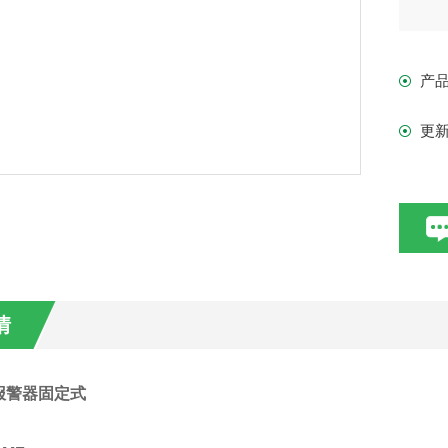
导走
产
不通
更
不用
情
报警器固定式