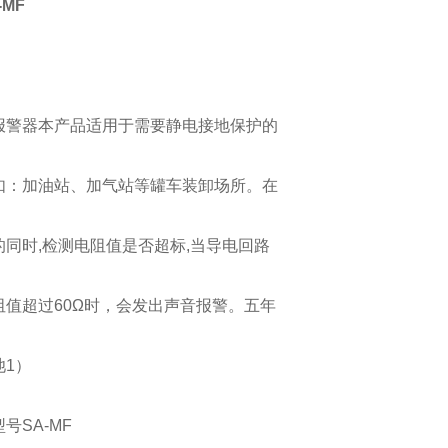
MF
：
报警器本产品适用于需要静电接地保护的
如：加油站、加气站等罐车装卸场所。在
的同时,检测电阻值是否超标,当导电回路
阻值超过60Ω时，会发出声音报警。五年
池1）
号SA-MF