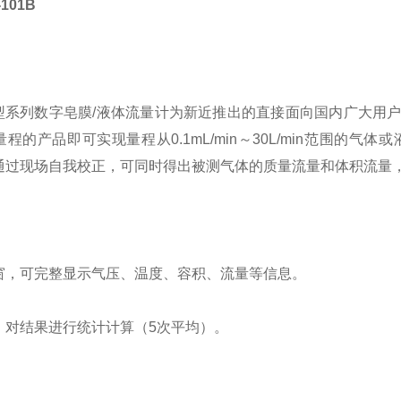
101B
：
01B型系列数字皂膜/液体流量计为新近推出的直接面向国内广大
程的产品即可实现量程从0.1mL/min～30L/min范围的
通过现场自我校正，可同时得出被测气体的质量流量和体积流量
：
窗，可完整显示气压、温度、容积、流量等信息。
，对结果进行统计计算（5次平均）。
△Q﹤±1％。