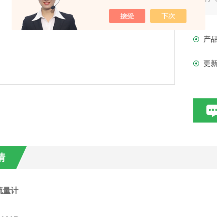
功
和
产
更
情
流量计