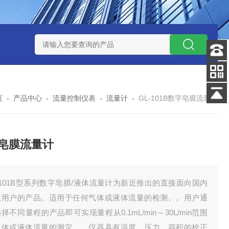
式气体检测仪
GAXT手持式单一气体检测仪 加拿大BW
MC-4手
客服
电话
添加
微信号
页
-
产品中心
-
流量控制仪表
-
流量计
-
GL-101B数字皂膜流量计
回到
顶部
皂膜流量计
-101B型系列数字皂膜/液体流量计为新近推出的直接面向国内
大用户的产品。适用于任何气体或液体流量的检测。。用户通
择不同量程的产品即可实现量程从0.1mL/min～30L/min范围
气体或液体流量的测定，。仪器具有温度、压力、容积的校正