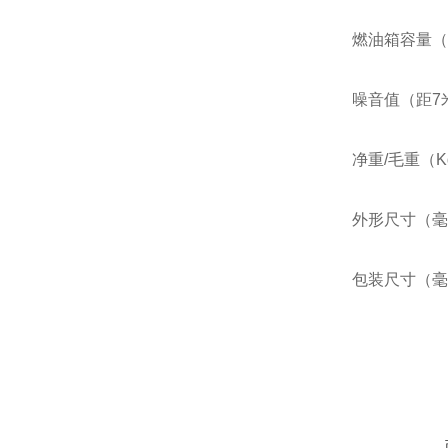
燃油箱容量（
噪音值（距7
净重/毛重（Kg
外形尺寸（毫
包装尺寸（毫米
在线咨询