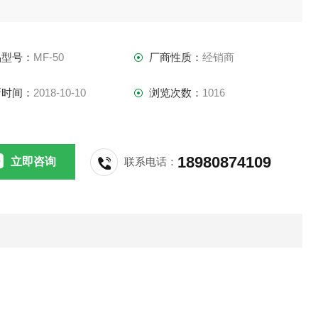
的性能充分应用于食品、烟草、制药、石油、造
品型号：
MF-50
厂商性质：
经销商
、饲料、化工、涂料、矿产、环保、地质等行业
新时间：
2018-10-10
浏览次数：
1016
物料含水率的快速测定，同时满足固体、颗粒、
末、胶状体及液体含水率的测定要求
18980874109
立即咨询
联系电话：