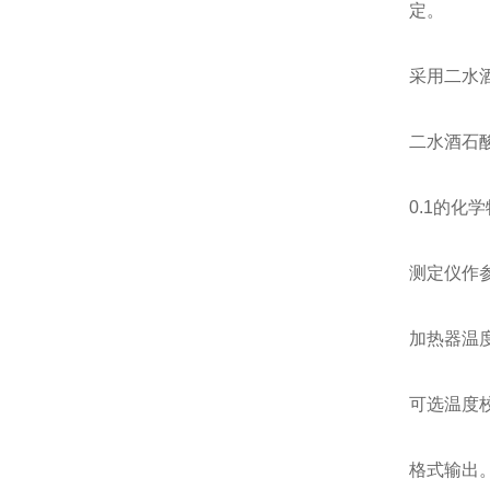
定。
采用二水
二水酒石酸
0.1的化
测定仪作
加热器温度
可选温度校
格式输出