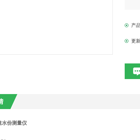
越
产
纸
更
做
粉
情
速水份测量仪