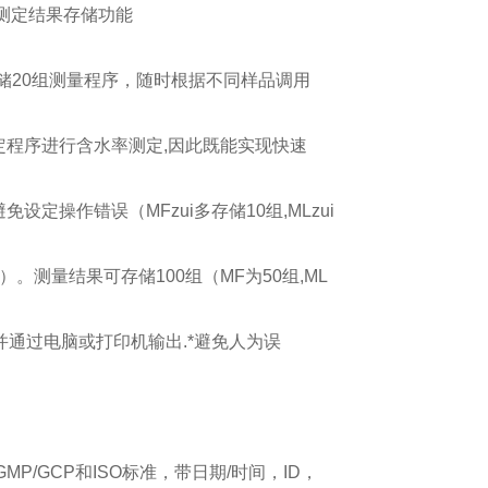
,测定结果存储功能
存储20组测量程序，随时根据不同样品调用
定程序进行含水率测定,因此既能实现快速
免设定操作错误（MFzui多存储10组,MLzui
）。测量结果可存储100组（MF为50组,ML
并通过电脑或打印机输出.*避免人为误
GMP/GCP和ISO标准，带日期/时间，ID，