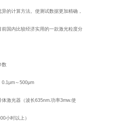
优异的计算方法。使测试数据更加精确，
目前国内比较经济实用的一款激光粒度分
参数
.1μm～500μm
体激光器（波长635nm.功率3mw.使
000小时以上）