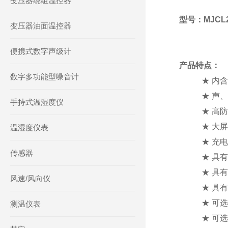
变压器绕组温控器
型号：MJCL
变压器油面温控器
便携式数字声级计
产品特点：
数字多功能型噪音计
★
内含
★
声、
手持式温湿度仪
★
高防
★
大屏
温湿度仪表
★
充电
传感器
★
具有
★
具有
风速/风向仪
★
具有
★
可选
测温仪表
★
可选