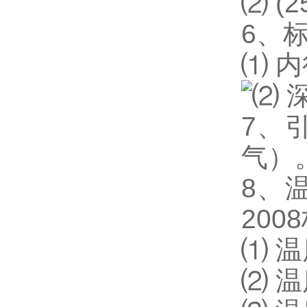
⑵ (
6
、标
⑴ 内
⑵ 
7
、
气）
8
、温
200
⑴ 温
⑵ 温