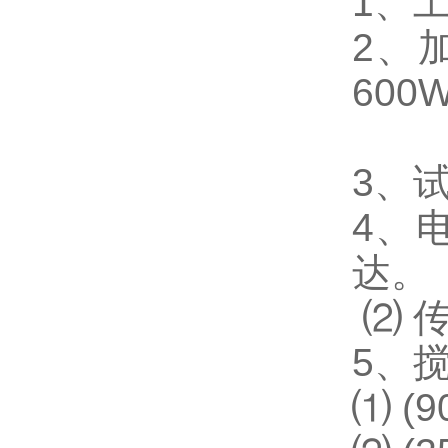
1
、
2
、
60
3
、试
4
、电
达。
⑵ 
5
、搅
⑴ (