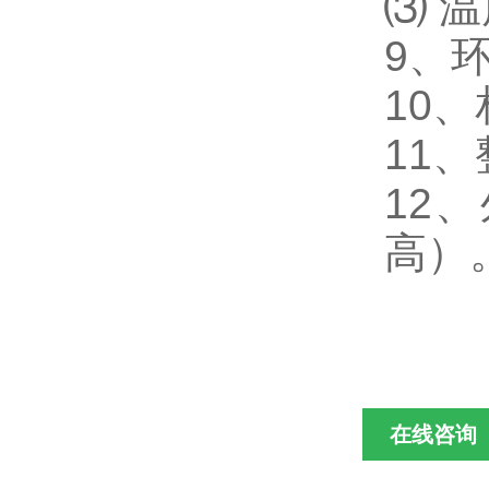
⑶ 温
9
、
10
、
11
、
12
、
高）
在线咨询