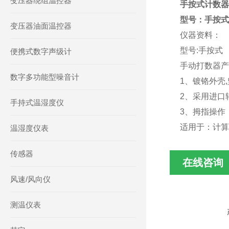
变压器绕组温控器
手按式计数
型号：手按
变压器油面温控器
仪器资料：
型号:手按式
便携式数字声级计
手动打数器
数字多功能型噪音计
1、镀铬外壳
2、采用进口
手持式温湿度仪
3、拇指操作
适用于：计算
温湿度仪表
传感器
在线咨询
风速/风向仪
测温仪表