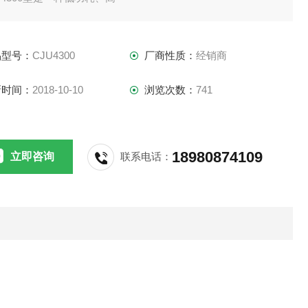
靠、智能型的无线遥测数据采集装置。它可用于
文遥测、气象监测、供水、地质安全、环境监测
品型号：
CJU4300
厂商性质：
经销商
系统中，完成野外数据采集、无线信道数据传输
制任务。
新时间：
2018-10-10
浏览次数：
741
18980874109
立即咨询
联系电话：