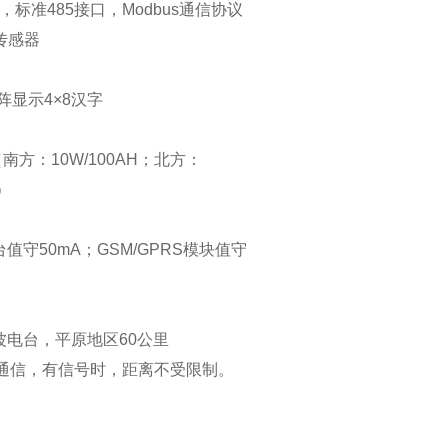
，标准485接口，Modbus通信协议
个传感器
点阵显示4×8汉字
（南方：10W/100AH；北方：
H）
台值守50mA；GSM/GPRS模块值守
波电台，平原地区60公里
网通信，有信号时，距离不受限制。