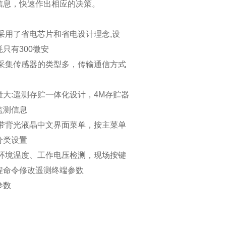
信息，快速作出相应的决策。
:采用了省电芯片和省电设计理念,设
耗只有300微安
:采集传感器的类型多，传输通信方式
量大:遥测存贮一体化设计，4M存贮器
监测信息
:带背光液晶中文界面菜单，按主菜单
分类设置
:环境温度、工作电压检测，现场按键
程命令修改遥测终端参数
参数