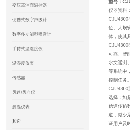
型号：CJ
变压器油面温控器
仪器资料
CJU43
便携式数字声级计
位、大坝
数字多功能型噪音计
体，使其
CJU43
手持式温湿度仪
可靠、智
水文遥测
温湿度仪表
等系统中
传感器
控制任务
CJU43
风速/风向仪
选择：如超
信道传输
测温仪表
道，减少
其它
证用户及