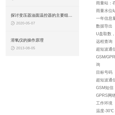
雨量站：
雨量水位
探讨变压器油面温控器的主要组成及功能
一年信息
2020-05-07
数据导出
U盘取数
溶氧仪的操作原理
远程查询
2013-08-05
超短波通
GSM/G
询
目标号码
超短波通
GSM短
GPRS
工作环境
温度-30