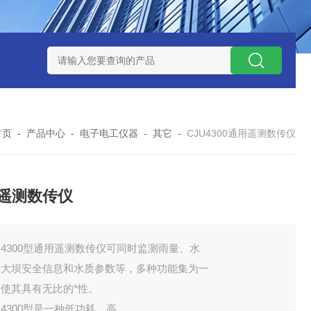
式气体检测仪
GAXT手持式单一气体检测仪 加拿大BW
MC-4手
首页
-
产品中心
-
电子电工仪器
-
其它
-
CJU4300通用遥测数传仪
遥测数传仪
U4300型通用遥测数传仪可同时监测雨量、水
、大坝安全信息和水质参数等，多种功能集为一
使其具有无比的*性。
U4300型是一种低功耗、高