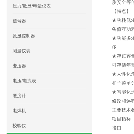
质安全等
压力/数显/电量仪表
【特点】
★功耗低
信号器
备值守功
数显控制器
★功能多
多
测量仪表
★存贮容
可存储年
变送器
★人性化
电压/电流表
和子菜单
★智能化
硬度计
修改和远
主要技术
电焊机
项目指标
校验仪
接口