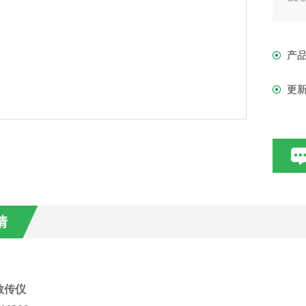
可
水
产
等
控
更
情
数传仪