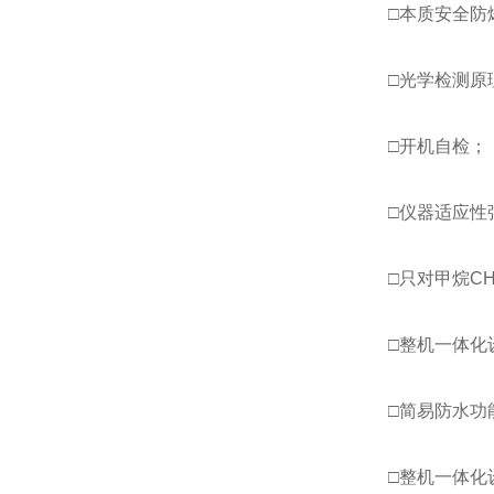
□本质安全防
□光学检测原
□开机自检；
□仪器适应性
□只对甲烷C
□整机一体化
□简易防水功
□整机一体化