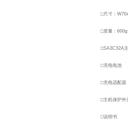
□尺寸：W70x
□质量：600
□SA3C32A
□充电电池
□充电适配器
□主机保护外
□说明书