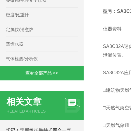
显微镜/物理光学仪器
型号：SA3C
密度/比重计
仪器资料：
定氮仪/消煮炉
蒸馏水器
SA3C32
泄漏位置。
气体检测/分析仪
SA3C32A
查看全部产品 >>
□建筑物天燃
相关文章
□天然气架空
RELATED ARTICLES
□天燃气储罐
切记！定期维护手持式四合一气体检测仪才能提升整体工作效率