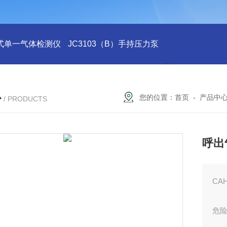
式单一气体检测仪
JC3103（B）手持压力泵
GA24XT便携
心
您的位置：
首页
-
产品中
/ PRODUCTS
呼出
CA
危