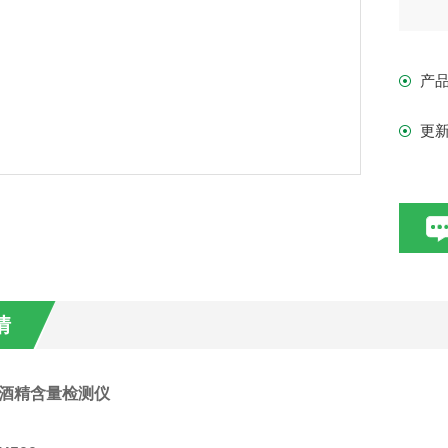
煤矿
产
危险
更
安
检测
避免
情
酒精含量检测仪