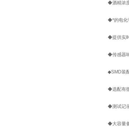
◆酒精浓
◆*的电化
◆提供实
◆传感器响
◆SMD装
◆选配有微
◆测试记
◆大容量备