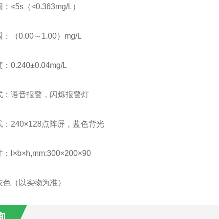
≤5s（<0.363mg/L）
（0.00～1.00）mg/L
.240±0.04mg/L
式：语音报警，闪烁报警灯
：240×128点阵屏，蓝色背光
×b×h,mm:300×200×90
灰色（以实物为准）
询