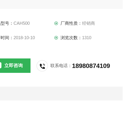
,高空作业,车队,各类高档酒店及其它一些有
品型号：
CAH500
厂商性质：
经销商
的作业,若作业前饮酒过多,作业中则极易发生
新时间：
2018-10-10
浏览次数：
1310
全事故.公司使用该产品可以强制员工在作业前
其是否饮酒过多,来决定是否让其投入作业,以
18980874109
立即咨询
联系电话：
潜在的安全事故.