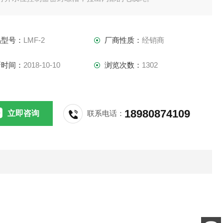
、在温度计或压力计的插孔内，向仪表内注入蒸馏水，待蒸馏水
品型号：
LMF-2
厂商性质：
经销商
水位控制器孔内流出时即停止注入蒸馏水，当多余的蒸馏水从
位控制器孔内顺着毛线绳流干净（很久流出一滴时即为流干
新时间：
2018-10-10
浏览次数：
1302
）时，在将毛线绳收入水位控制器密封螺帽内，并且拧紧密封
帽。
18980874109
立即咨询
联系电话：
、装好温度计和压力计。（每一