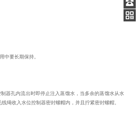
客服
电话
添加
微信号
用中要长期保持。
控制器孔内流出时即停止注入蒸馏水，当多余的蒸馏水从水
毛线绳收入水位控制器密封螺帽内，并且拧紧密封螺帽。