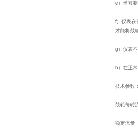
e）当被
f）仪表
才能将鼓
g）仪表
h）在正
技术参数
鼓轮每转流
额定流量（m