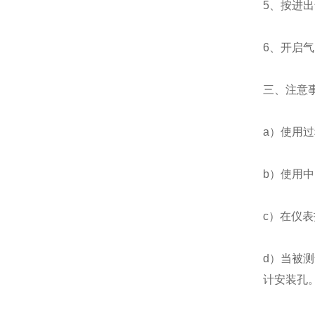
5、按进
6、开启
三、注意
a）使用
b）使用中
c）在仪
d）当被
计安装孔