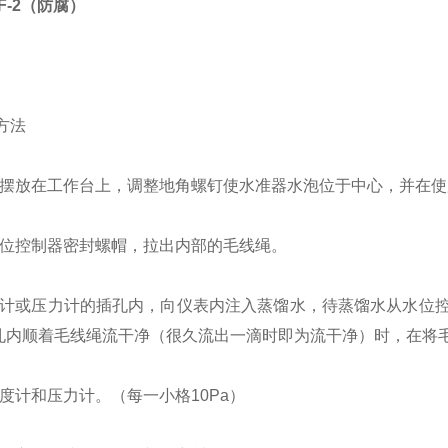
F-2（防腐）
：
方法
表摆放在工作台上，调整地角螺钉使水准器水泡位于中心，并在使
水位控制器密封螺帽，拉出内部的毛线绳。
度计或压力计的插孔内，向仪表内注入蒸馏水，待蒸馏水从水位
孔内顺着毛线绳流干净（很久流出一滴时即为流干净）时，在将
度计和压力计。（每一小格10Pa）