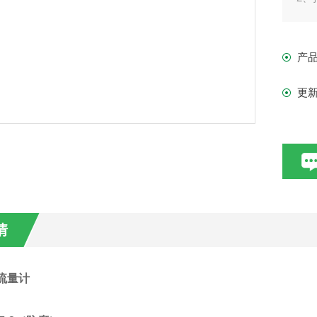
3
产
从
水
更
净
螺
4
情
流量计