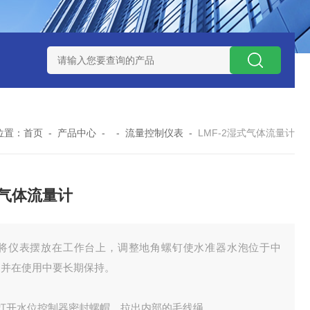
式气体检测仪
GAXT手持式单一气体检测仪 加拿大BW
MC-4手
位置：
首页
-
产品中心
- -
流量控制仪表
-
LMF-2湿式气体流量计
气体流量计
、将仪表摆放在工作台上，调整地角螺钉使水准器水泡位于中
，并在使用中要长期保持。
、打开水位控制器密封螺帽，拉出内部的毛线绳。