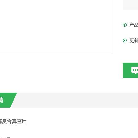
离单
产
×1
更
电
点
种
时
情
离复合真空计