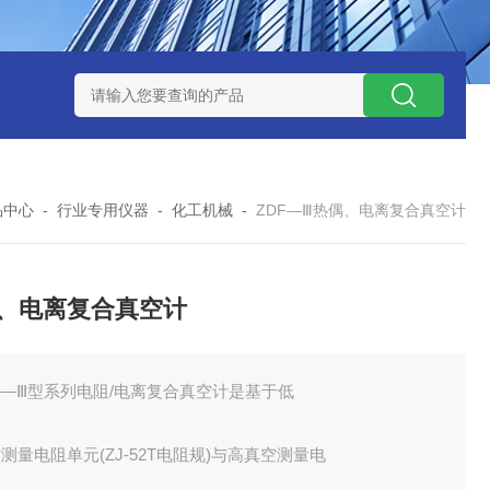
式气体检测仪
GAXT手持式单一气体检测仪 加拿大BW
MC-4手
品中心
-
行业专用仪器
-
化工机械
-
ZDF―Ⅲ热偶、电离复合真空计
、电离复合真空计
F―Ⅲ型系列电阻/电离复合真空计是基于低
测量电阻单元(ZJ-52T电阻规)与高真空测量电