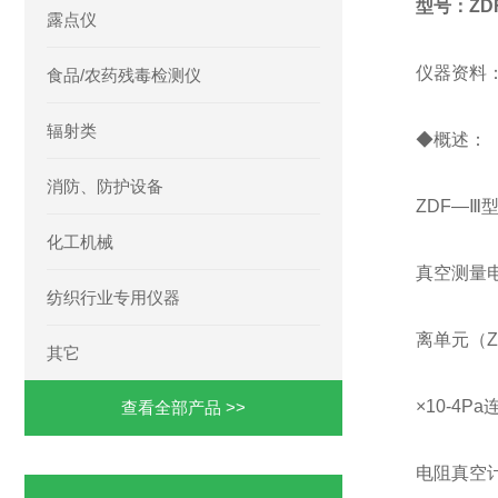
型号：ZD
露点仪
仪器资料
食品/农药残毒检测仪
辐射类
◆概述：
消防、防护设备
ZDF―Ⅲ
化工机械
真空测量电
纺织行业专用仪器
离单元（Z
其它
×10-4
查看全部产品 >>
电阻真空