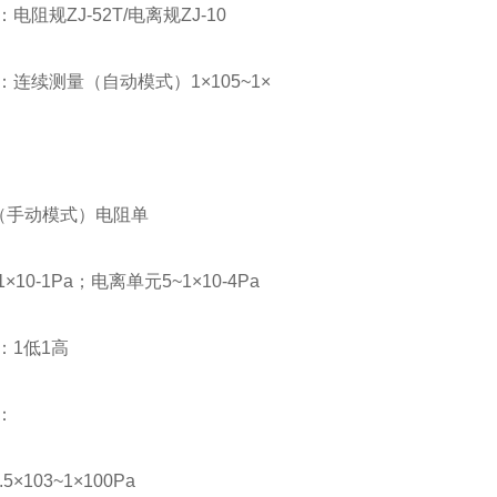
电阻规ZJ-52T/电离规ZJ-10
：连续测量（自动模式）1×105~1×
（手动模式）电阻单
1×10-1Pa；电离单元5~1×10-4Pa
：1低1高
：
×103~1×100Pa