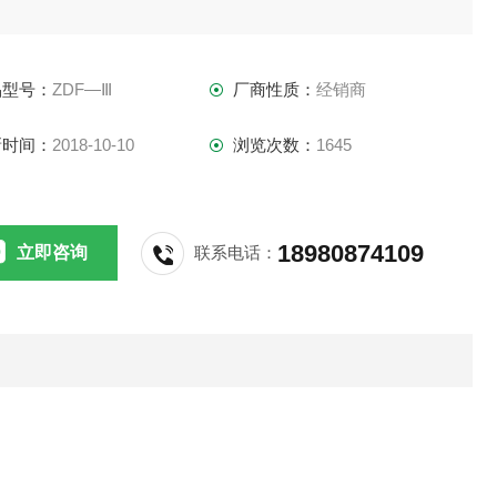
元(ZJ-10电离规)技术组合，以完成1×105~1
品型号：
ZDF―Ⅲ
厂商性质：
经销商
0-4Pa连续测量与控制。因此该真空计系列具有
新时间：
2018-10-10
浏览次数：
1645
阻真空计与电离真空计所有技术参数与性能特
；同时又增加了新的功能。该真空计系列具有两
18980874109
立即咨询
联系电话：
工作模式：手动模式与自动模式。手动模式工作
，相当于独立的电阻真空计和电离真空计；