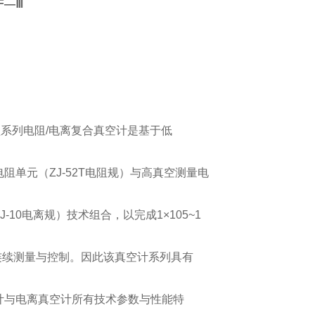
F―Ⅲ
：
型系列电阻/电离复合真空计是基于低
阻单元（ZJ-52T电阻规）与高真空测量电
J-10电离规）技术组合，以完成1×105~1
Pa连续测量与控制。因此该真空计系列具有
计与电离真空计所有技术参数与性能特