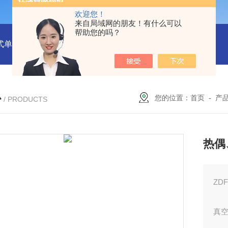
欢迎您！
来自局域网的朋友！有什么可以
帮助您的吗？
式单一气体检测仪
JC3103（B）手持压力泵
GA24XT便携
心
您的位置：
首页
-
产
/ PRODUCTS
热偶
ZD
真空