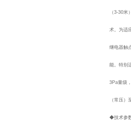
（3-30
术。为适
继电器触
能。特别适
3Pa量级，
（常压）
◆技术参