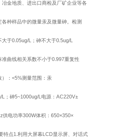
、冶金地质、进出口商检及厂矿企业等各
定各种样品中的微量汞及微量砷。检测
于0.05ug/L；砷不大于0.5ug/L
准曲线相关系数不小于0.997重复性
数）：<5%测量范围：汞
ug/L；砷5~1000ug/L电源：AC220V±
Hz供电功率300W体积：650×350×
主要特点1.利用大屏幕LCD显示屏、对话式