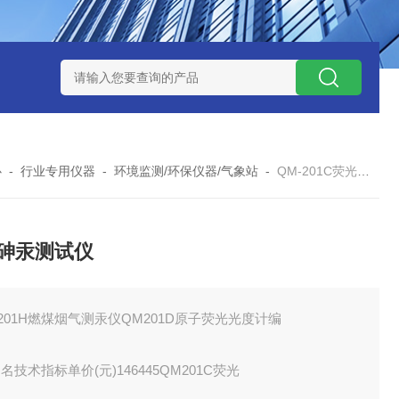
式气体检测仪
GAXT手持式单一气体检测仪 加拿大BW
MC-4手
心
-
行业专用仪器
-
环境监测/环保仪器/气象站
-
QM-201C荧光砷汞测试仪
砷汞测试仪
201H燃煤烟气测汞仪QM201D原子荧光光度计编
名技术指标单价(元)146445QM201C荧光