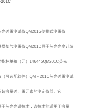
201C
：
C荧光砷汞测试仪QM201G便携式测汞仪
H燃煤烟气测汞仪QM201D原子荧光光度计编
指标单价（元）146445QM201C荧光
（可选配软件）QM－201C荧光砷汞测试
及超痕量砷、汞元素的测定仪器。它
原子荧光光谱技术，该技术能适用于痕量