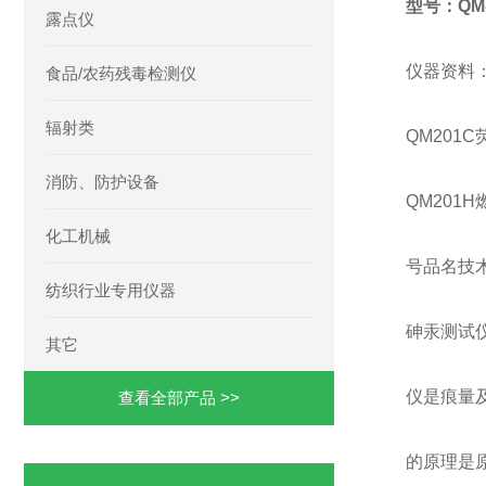
型号：QM-
露点仪
仪器资料
食品/农药残毒检测仪
辐射类
QM201
消防、防护设备
QM201
化工机械
号品名技术
纺织行业专用仪器
砷汞测试仪
其它
仪是痕量
查看全部产品 >>
的原理是