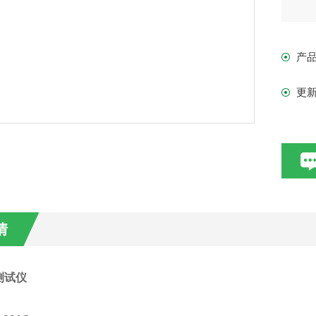
砷汞
产
仪
更
的
砷
对
应
情
测试仪