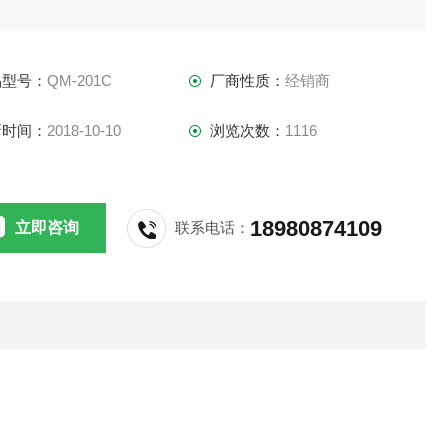
测试仪(可选配软件)QM－201C荧光砷汞测试
品型号：
QM-201C
厂商性质：
经销商
是痕量及超痕量砷、汞元素的测定仪器。它
新时间：
2018-10-10
浏览次数：
1116
原理是原子荧光光谱技术，该技术能适用于痕量
、汞、铅、镉、硒等11种元素的分析。该仪器针
18980874109
立即咨询
联系电话：
砷、汞元素的特点进行了优化。它采用外挂式反
瓶，容易清洗，可靠性高。