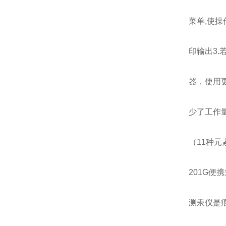
菜单,使操
印输出3.
器，使用
少了工作
（11种元素
201G便
测汞仪是