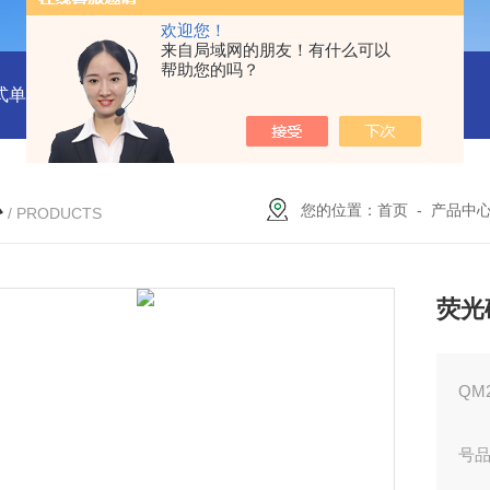
欢迎您！
来自局域网的朋友！有什么可以
帮助您的吗？
式单一气体检测仪
JC3103（B）手持压力泵
GA24XT便携
心
您的位置：
首页
-
产品中
/ PRODUCTS
荧光
QM
号品