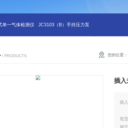
式单一气体检测仪
JC3103（B）手持压力泵
GA24XT便携
心
您的位置：
/ PRODUCTS
插入
插入
笔
用