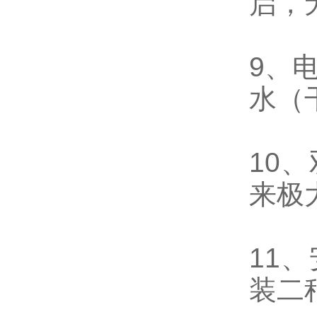
启，
9、
水（
10
来极
11
装二