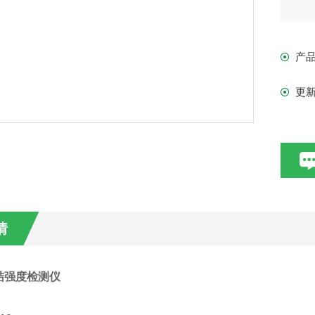
精度
产
行程
更
Z大
情
结强度检测仪