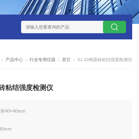
式气体检测仪
GAXT手持式单一气体检测仪 加拿大BW
MC-4手
-
产品中心
-
行业专用仪器
-
其它
-
SJ-10饰面砖粘结强度检测仪
砖粘结强度检测仪
块40×40mm
×95mm