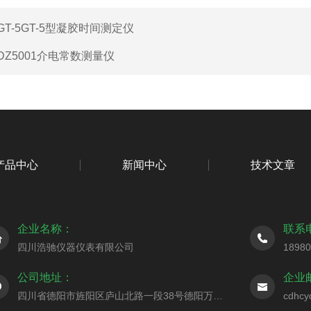
GT-5GT-5型凝胶时间测定仪
DZ5001介电常数测量仪
产品中心
新闻中心
技术文章
企业名称：
联系
四川浩驰仪器仪表有限公司
1898
公司地址：
企业
四川省德阳市旌阳区庐山北路一段38号德阳万达广场10栋25-16号
cdhc