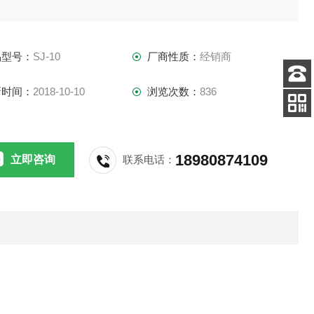
0.01
品型号：
SJ-10
厂商性质：
经销商
10mm
新时间：
2018-10-10
浏览次数：
836
客服
拉力10KN
电话
添加
微信号
18980874109
立即咨询
联系电话：