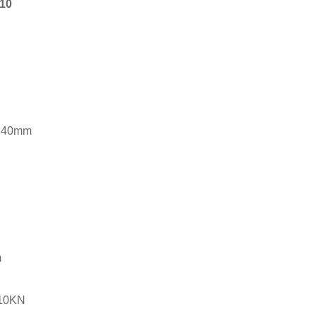
10
：
：
40mm
m
10KN