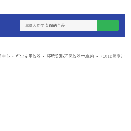
式气体检测仪
GAXT手持式单一气体检测仪 加拿大BW
MC-4手
品中心
-
行业专用仪器
-
环境监测/环保仪器/气象站
-
7101B照度计