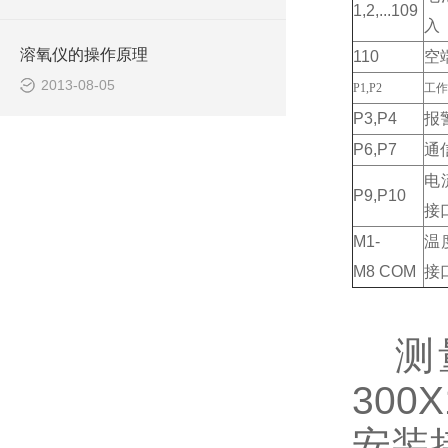
1,2,...109
入
溶氧仪的操作原理
110
空
2013-08-05
P1,P2
工作
P3,P4
报
P6,P7
通
电
P9,P10
接
M1-
温
M8 COM
接
测
300
安装