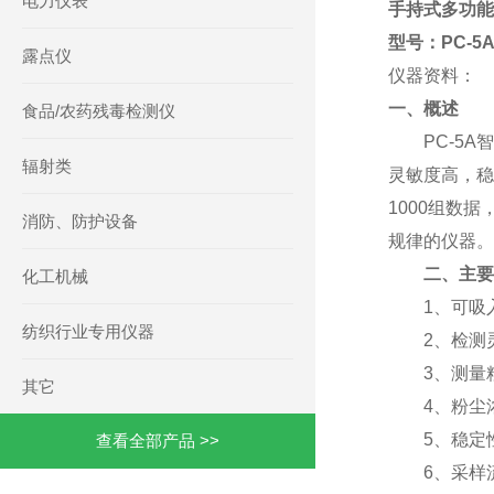
电力仪表
手持式多功
型号：PC-5
露点仪
仪器资料：
一、概述
食品/农药残毒检测仪
PC-5A智
辐射类
灵敏度高，稳
1000组数
消防、防护设备
规律的仪器。
二、主要
化工机械
1、可吸入粉尘测
纺织行业专用仪器
2、检测灵敏度
3、测量粒径档别
其它
4、粉尘浓
5、稳定性相
查看全部产品 >>
6、采样流量：